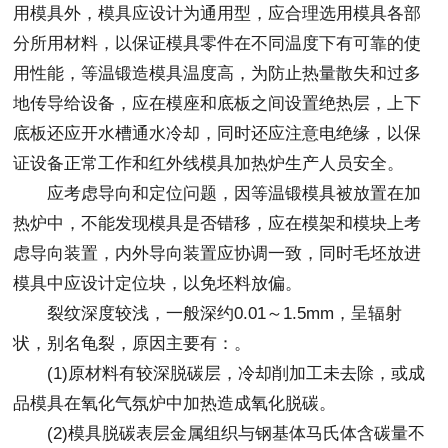
用模具外，模具应设计为通用型，应合理选用模具各部
分所用材料，以保证模具零件在不同温度下有可靠的使
用性能，等温锻造模具温度高，为防止热量散失和过多
地传导给设备，应在模座和底板之间设置绝热层，上下
底板还应开水槽通水冷却，同时还应注意电绝缘，以保
证设备正常工作和红外线模具加热炉生产人员安全。
应考虑导向和定位问题，因等温锻模具被放置在加
热炉中，不能发现模具是否错移，应在模架和模块上考
虑导向装置，内外导向装置应协调一致，同时毛坯放进
模具中应设计定位块，以免坯料放偏。
裂纹深度较浅，一般深约0.01～1.5mm，呈辐射
状，别名龟裂，原因主要有：。
(1)原材料有较深脱碳层，冷却削加工未去除，或成
品模具在氧化气氛炉中加热造成氧化脱碳。
(2)模具脱碳表层金属组织与钢基体马氏体含碳量不